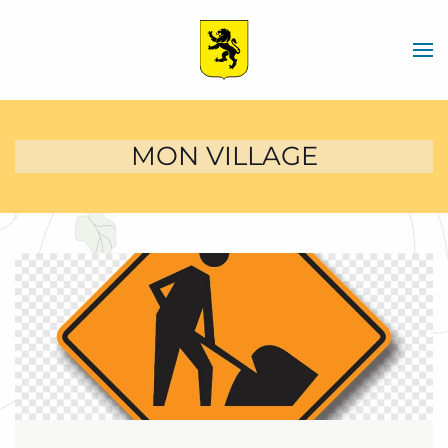
Skip
to
main
content
MON VILLAGE