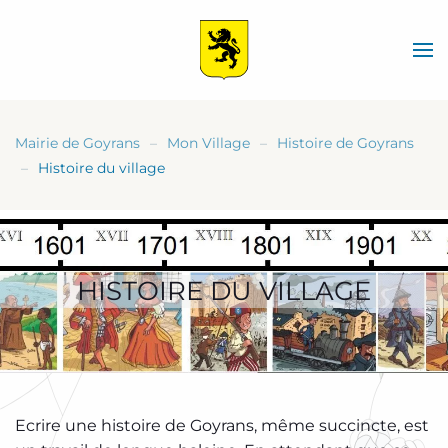
Skip
to
main
content
Mairie de Goyrans
Mon Village
Histoire de Goyrans
Histoire du village
HISTOIRE DU VILLAGE
Ecrire une histoire de Goyrans, même succincte, est