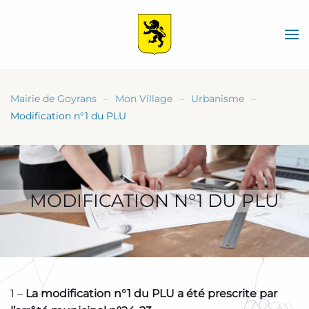
Skip
to
main
content
Mairie de Goyrans
Mon Village
Urbanisme
Modification n°1 du PLU
MODIFICATION N°1 DU PLU
1 –
La modification n°1 du PLU a été prescrite par