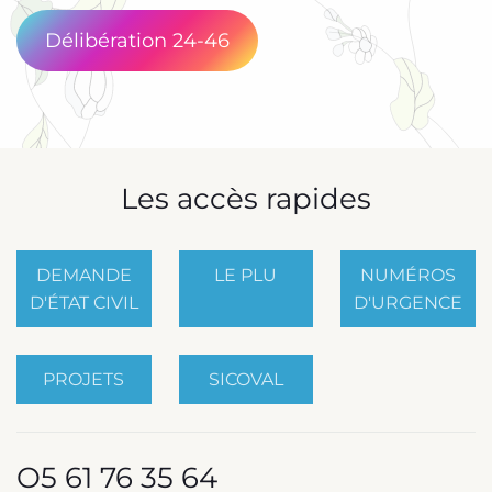
Délibération 24-46
Les accès rapides
DEMANDE
LE PLU
NUMÉROS
D'ÉTAT CIVIL
D'URGENCE
PROJETS
SICOVAL
O5 61 76 35 64