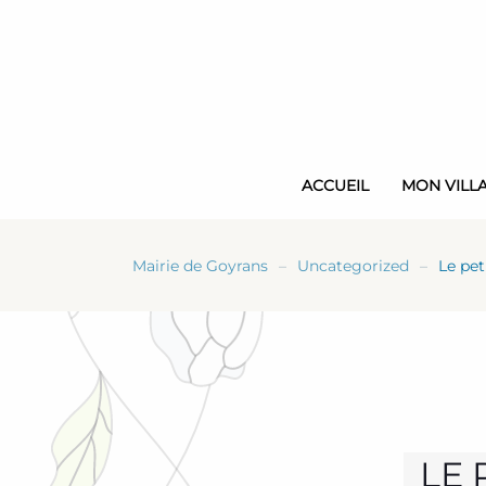
Skip
to
main
content
ACCUEIL
MON VILL
Mairie de Goyrans
Uncategorized
Le pet
LE 