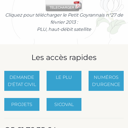
Cliquez pour télécharger le Petit Goyrannais n°27 de
février 2013 :
PLU, haut-débit satellite
Les accès rapides
DEMANDE
LE PLU
NUMÉROS
D'ÉTAT CIVIL
D'URGENCE
PROJETS
SICOVAL