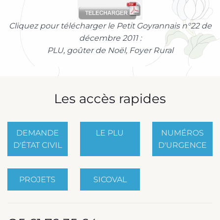
Cliquez pour télécharger le Petit Goyrannais n°22 de
décembre 2011 :
PLU, goûter de Noël, Foyer Rural
Les accès rapides
DEMANDE
LE PLU
NUMÉROS
D'ÉTAT CIVIL
D'URGENCE
PROJETS
SICOVAL