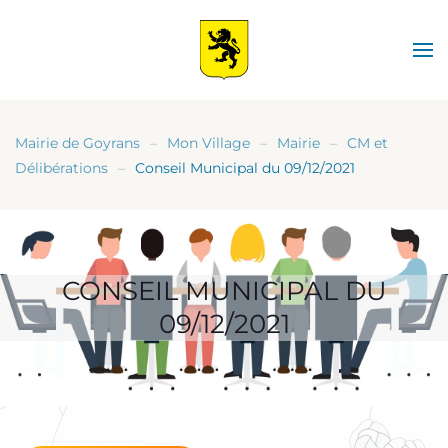
Skip
to
main
content
Mairie de Goyrans
Mon Village
Mairie
CM et
Délibérations
Conseil Municipal du 09/12/2021
CONSEIL MUNICIPAL DU
09/12/2021