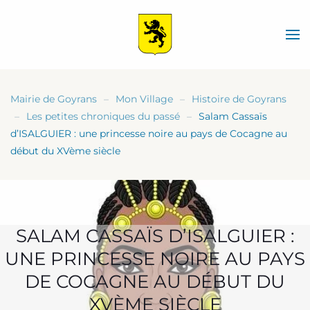
Skip
to
main
content
Mairie de Goyrans
Mon Village
Histoire de Goyrans
Les petites chroniques du passé
Salam Cassaïs
d’ISALGUIER : une princesse noire au pays de Cocagne au
début du XVème siècle
SALAM CASSAÏS D’ISALGUIER :
UNE PRINCESSE NOIRE AU PAYS
DE COCAGNE AU DÉBUT DU
XVÈME SIÈCLE