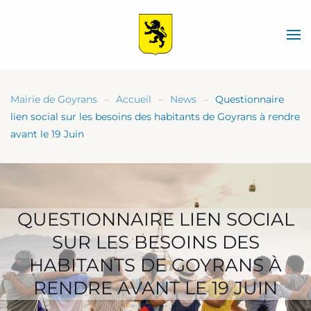
Skip
to
main
content
Mairie de Goyrans
Accueil
News
Questionnaire
lien social sur les besoins des habitants de Goyrans à rendre
avant le 19 Juin
QUESTIONNAIRE LIEN SOCIAL
SUR LES BESOINS DES
HABITANTS DE GOYRANS À
RENDRE AVANT LE 19 JUIN