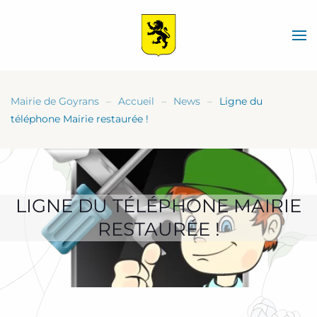
Skip
to
main
content
Mairie de Goyrans
Accueil
News
Ligne du
téléphone Mairie restaurée !
LIGNE DU TÉLÉPHONE MAIRIE
RESTAURÉE !