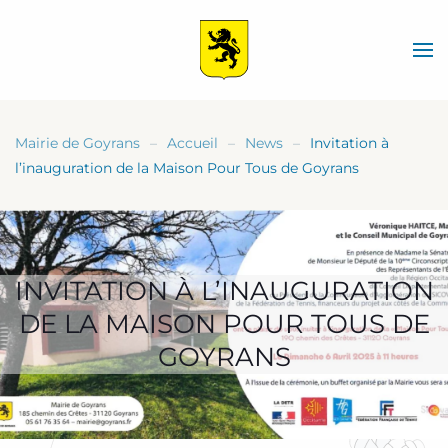
Skip
to
main
content
Mairie de Goyrans
Accueil
News
Invitation à
l’inauguration de la Maison Pour Tous de Goyrans
INVITATION À L’INAUGURATION
DE LA MAISON POUR TOUS DE
GOYRANS