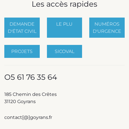
Les accès rapides
DEMANDE
LE PLU
NUMÉROS
D'ÉTAT CIVIL
D'URGENCE
PROJETS
SICOVAL
O5 61 76 35 64
185 Chemin des Crêtes
31120 Goyrans
contact[@]goyrans.fr