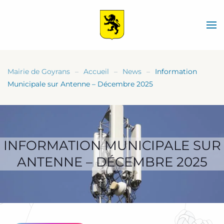
Skip
to
main
content
Mairie de Goyrans
Accueil
News
Information
Municipale sur Antenne – Décembre 2025
INFORMATION MUNICIPALE SUR
ANTENNE – DÉCEMBRE 2025