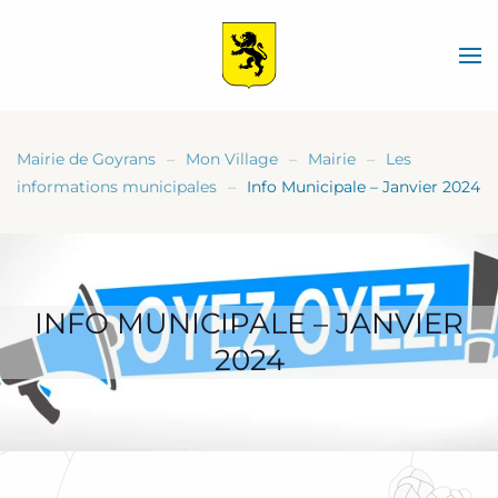
Skip
to
main
content
Mairie de Goyrans
Mon Village
Mairie
Les
informations municipales
Info Municipale – Janvier 2024
INFO MUNICIPALE – JANVIER
2024