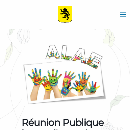
Skip
to
main
content
Réunion Publique