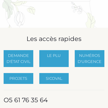
Les accès rapides
DEMANDE
LE PLU
NUMÉROS
D'ÉTAT CIVIL
D'URGENCE
PROJETS
SICOVAL
O5 61 76 35 64