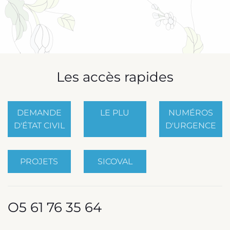
Les accès rapides
DEMANDE
LE PLU
NUMÉROS
D'ÉTAT CIVIL
D'URGENCE
PROJETS
SICOVAL
O5 61 76 35 64