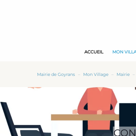
Skip
to
main
content
ACCUEIL
MON VILL
Mairie de Goyrans
Mon Village
Mairie
CON