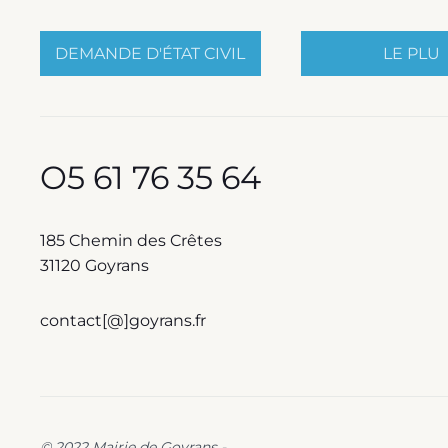
DEMANDE D'ÉTAT CIVIL
LE PLU
O5 61 76 35 64
185 Chemin des Crêtes
31120 Goyrans
contact[@]goyrans.fr
© 2022 Mairie de Goyrans -