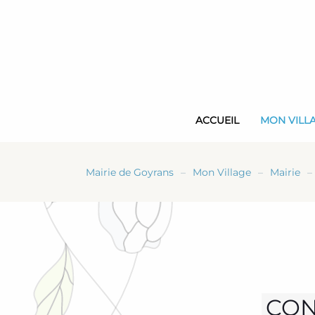
Skip
to
main
content
ACCUEIL
MON VILL
Mairie de Goyrans
Mon Village
Mairie
CON