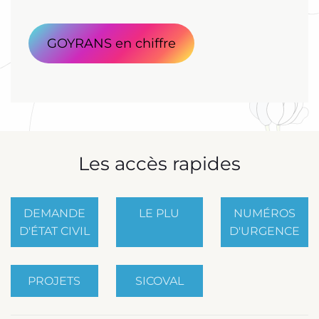
GOYRANS en chiffre
Les accès rapides
DEMANDE
LE PLU
NUMÉROS
D'ÉTAT CIVIL
D'URGENCE
PROJETS
SICOVAL