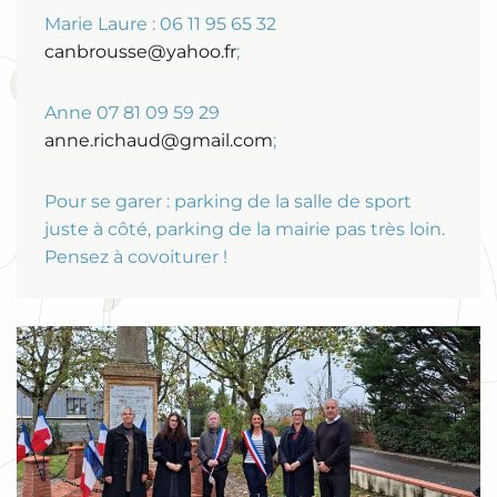
Marie Laure : 06 11 95 65 32
canbrousse@yahoo.fr
;
Anne 07 81 09 59 29
anne.richaud@gmail.com
;
Pour se garer : parking de la salle de sport
juste à côté, parking de la mairie pas très loin.
Pensez à covoiturer !