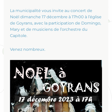
La municipalité vous invite au concert de
Noël dimanche 17 décembre à 17h00 à l’église
de Goyrans, avec la participation de Domingo,
Mary et de musiciens de l’orchestre du
Capitole.
Venez nombreux.