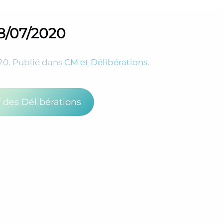
8/07/2020
20
. Publié dans
CM et Délibérations
.
f des Délibérations