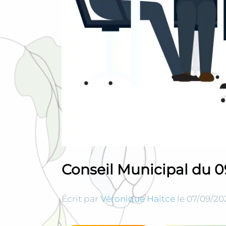
Conseil Municipal du 0
Écrit par
Véronique Haitce
le
07/09/20