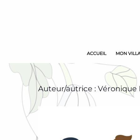
Skip
to
main
content
ACCUEIL
MON VILL
Auteur/autrice :
Véronique 