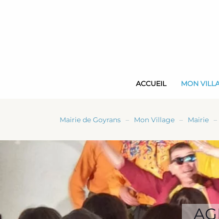
Skip
to
main
content
ACCUEIL
MON VILL
Mairie de Goyrans
Mon Village
Mairie
AG