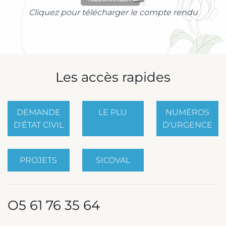
23/01/2013
Cliquez pour télécharger le compte rendu
–
Compte
rendu
Les accès rapides
DEMANDE
LE PLU
NUMÉROS
D'ÉTAT CIVIL
D'URGENCE
PROJETS
SICOVAL
O5 61 76 35 64