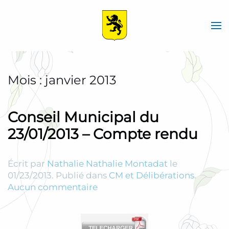
Skip
to
main
content
Mois :
janvier 2013
Conseil Municipal du
23/01/2013 – Compte rendu
Écrit par
Nathalie Nathalie Montadat
le
01/23/2013
. Publié dans
CM et Délibérations
.
sur
Aucun commentaire
Conseil
Municipal
du